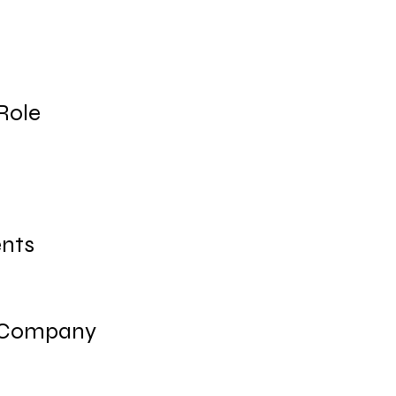
e
Role
nts
 Company