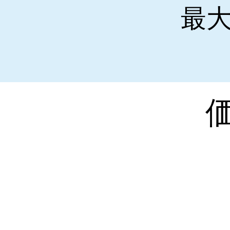
最大
​
​家庭用
ン