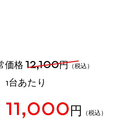
​レンジフード
12,100
通常価格
円
（税込）
​1台あたり
11,000
円
（税込）