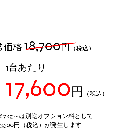
縦型​洗濯機
18,700
通常価格
円
（税込）
​1台あたり
17,600
円
（税込）
​※7kg～は別途オプション料として
+3,300円
（税込）
が発生します