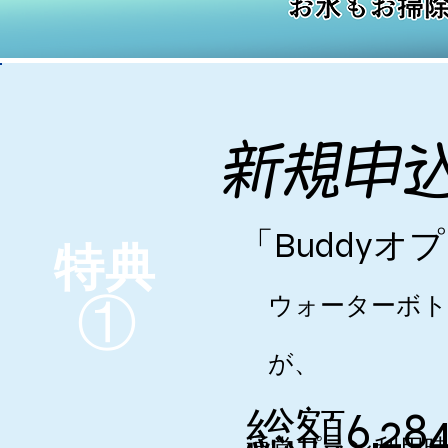
​新規申
​「Budd
特典
​①
ウォーターボト
が、
​総額6,2