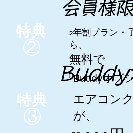
会員様
特典
​2年割プラン
②
ら、
​無料で
Budd
​「Buddy
特典
エアコン
③
が、