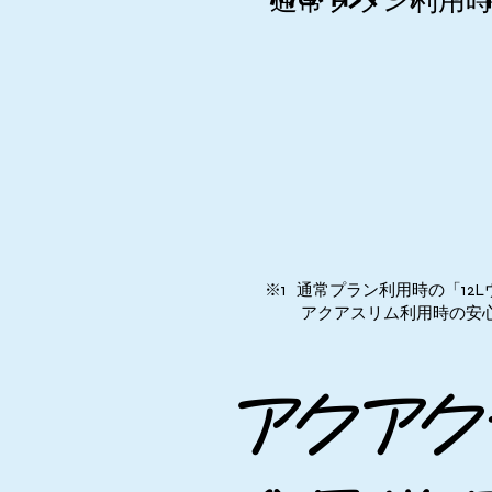
通常プラン利用
​※1 通常プラン利用時の「12
​ アクアスリム利用時の安心サ
​アクア