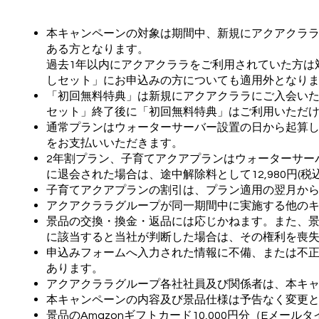
本キャンペーンの対象は期間中、新規にアクアクラ
ある方となります。
過去1年以内にアクアクララをご利用されていた方は
しセット」にお申込みの方についても適用外となり
「初回無料特典」は新規にアクアクララにご入会い
セット」終了後に「初回無料特典」はご利用いただ
通常プランはウォーターサーバー設置の日から起算して
をお支払いいただきます。
2年割プラン、子育てアクアプランはウォーターサー
に退会された場合は、途中解除料として12,980円(
子育てアクアプランの割引は、プラン適用の翌月か
アクアクララグループが同一期間中に実施する他の
景品の交換・換金・返品には応じかねます。また、
に該当すると当社が判断した場合は、その権利を喪
申込みフォームへ入力された情報に不備、または不
あります。
アクアクララグループ各社社員及び関係者は、本キ
本キャンペーンの内容及び景品仕様は予告なく変更
景品のAmazonギフトカード10,000円分（Eメ