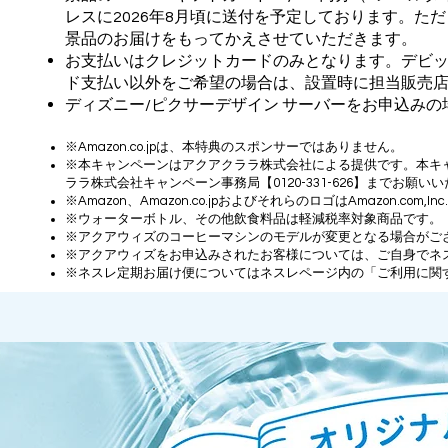
レスに2026年8月頃に送付を予定しております。
景品のお届けをもってかえさせていただきます。
お支払いはクレジットカードのみとなります。デビ
ド支払い以外をご希望の場合は、設置時に担当販売
ディズニー/ピクサーデザイン サーバーをお申込みの
※Amazon.co.jpは、本特典のスポンサーではありません。
※本キャンペーンはアクアクララ株式会社による提供です。本キャ
ララ株式会社キャンペーン事務局【0120-331-626】までお願い
※Amazon、Amazon.co.jpおよびそれらのロゴはAmazon.co
※ウォーターボトル、その他飲食料品は軽減税率対象商品です。
※アクアウィズのコーヒーマシンのモデルが変更となる場合がご
※アクアウィズをお申込みされたお客様については、ご自身でネ
※ネスレ定期お届け便についてはネスレページ内の「ご利用に関